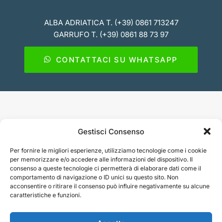
ALBA ADRIATICA T. (+39) 0861 713247
GARRUFO T. (+39) 0861 88 73 97
CONTATTACI SU WHATSAPP
Gestisci Consenso
STUDIO ALFONSI
Per fornire le migliori esperienze, utilizziamo tecnologie come i cookie
per memorizzare e/o accedere alle informazioni del dispositivo. Il
consenso a queste tecnologie ci permetterà di elaborare dati come il
CONTATTI
comportamento di navigazione o ID unici su questo sito. Non
acconsentire o ritirare il consenso può influire negativamente su alcune
caratteristiche e funzioni.
NAVIGAZIONE