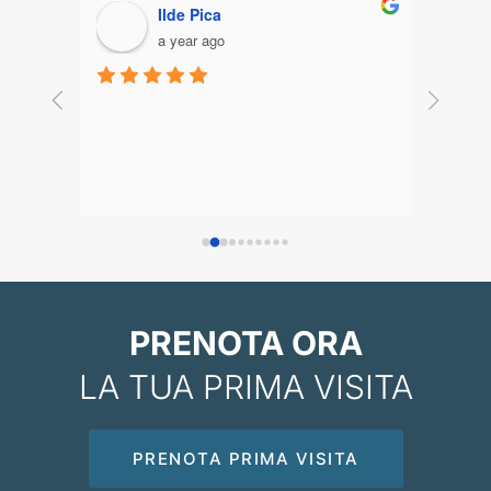
Ilde Pica
a year ago
è molto 
In quest
professi
Valutaz
soltanto
tradizi
tanti al
l'aspett
dalla ma
postura
PRENOTA ORA
LA TUA PRIMA VISITA
PRENOTA PRIMA VISITA