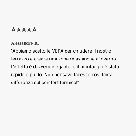
1. CHE PERMESSI SERVONO PER INSTALLARE UNA
Consenso
Accetto termini e condizioni della
Privacy Policy
.
VETRATA VEPA?
⭐⭐⭐⭐⭐
CAPTCHA
2. SI POSSONO INSTALLARE ANCHE IN
CONDOMINIO?
Alessandro R.
“Abbiamo scelto le VEPA per chiudere il nostro
terrazzo e creare una zona relax anche d’inverno.
3. LE VETRATE VEPA AUMENTANO LA CLASSE
L’effetto è davvero elegante, e il montaggio è stato
ENERGETICA?
rapido e pulito. Non pensavo facesse così tanta
differenza sul comfort termico!”
4. CHE MANUTENZIONE RICHIEDONO?