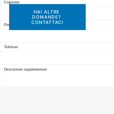
HAI ALTRE 
DOMANDE? 
(Obbligatorio)
Email
CONTATTACI
(Obbligatorio)
Telefono
(Obbligatorio)
Descrizione
supplementare