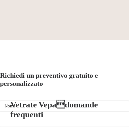
Richiedi un preventivo
gratuito
e
personalizzato
(Obbligatorio)
Nome
Vetrate Vepadomande
frequenti
(Obbligatorio)
Cognome